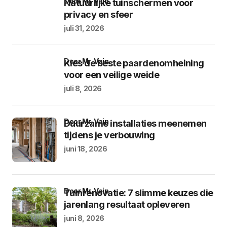
door Mr. Vain
Natuurlijke tuinschermen voor
privacy en sfeer
juli 31, 2026
door Mr. Vain
Kies de beste paardenomheining
voor een veilige weide
juli 8, 2026
door Mr. Vain
Duurzame installaties meenemen
tijdens je verbouwing
juni 18, 2026
door Mr. Vain
Tuinrenovatie: 7 slimme keuzes die
jarenlang resultaat opleveren
juni 8, 2026