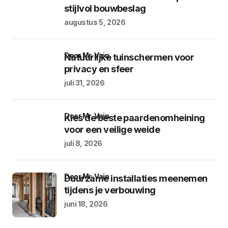
stijlvol bouwbeslag
augustus 5, 2026
door Mr. Vain
Natuurlijke tuinschermen voor
privacy en sfeer
juli 31, 2026
door Mr. Vain
Kies de beste paardenomheining
voor een veilige weide
juli 8, 2026
door Mr. Vain
Duurzame installaties meenemen
tijdens je verbouwing
juni 18, 2026