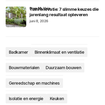
door Mr. Vain
Tuinrenovatie: 7 slimme keuzes die
jarenlang resultaat opleveren
juni 8, 2026
Badkamer
Binnenklimaat en ventilatie
Bouwmaterialen
Duurzaam bouwen
Gereedschap en machines
Isolatie en energie
Keuken