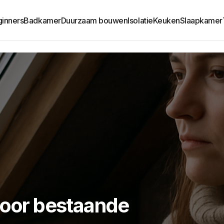
ginners
Badkamer
Duurzaam bouwen
Isolatie
Keuken
Slaapkamer
voor bestaande