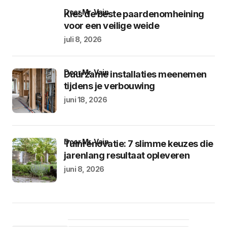
door Mr. Vain
Kies de beste paardenomheining
voor een veilige weide
juli 8, 2026
door Mr. Vain
Duurzame installaties meenemen
tijdens je verbouwing
juni 18, 2026
door Mr. Vain
Tuinrenovatie: 7 slimme keuzes die
jarenlang resultaat opleveren
juni 8, 2026