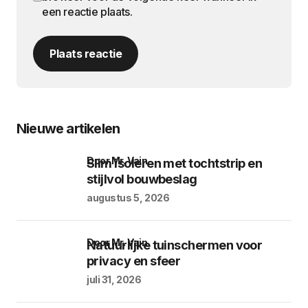
een reactie plaats.
Plaats reactie
Nieuwe artikelen
door Mr. Vain
Slim isoleren met tochtstrip en
stijlvol bouwbeslag
augustus 5, 2026
door Mr. Vain
Natuurlijke tuinschermen voor
privacy en sfeer
juli 31, 2026