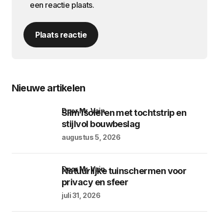
een reactie plaats.
Plaats reactie
Nieuwe artikelen
door Mr. Vain
Slim isoleren met tochtstrip en
stijlvol bouwbeslag
augustus 5, 2026
door Mr. Vain
Natuurlijke tuinschermen voor
privacy en sfeer
juli 31, 2026