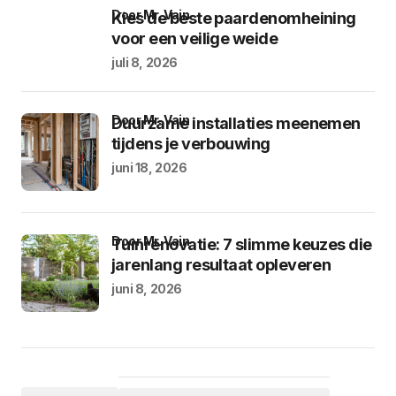
door Mr. Vain
Kies de beste paardenomheining
voor een veilige weide
juli 8, 2026
door Mr. Vain
Duurzame installaties meenemen
tijdens je verbouwing
juni 18, 2026
door Mr. Vain
Tuinrenovatie: 7 slimme keuzes die
jarenlang resultaat opleveren
juni 8, 2026