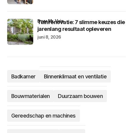
door Mr. Vain
Tuinrenovatie: 7 slimme keuzes die
jarenlang resultaat opleveren
juni 8, 2026
Badkamer
Binnenklimaat en ventilatie
Bouwmaterialen
Duurzaam bouwen
Gereedschap en machines