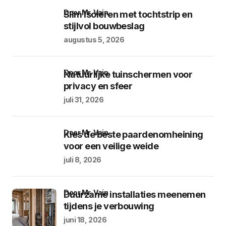
door Mr. Vain
Slim isoleren met tochtstrip en
stijlvol bouwbeslag
augustus 5, 2026
door Mr. Vain
Natuurlijke tuinschermen voor
privacy en sfeer
juli 31, 2026
door Mr. Vain
Kies de beste paardenomheining
voor een veilige weide
juli 8, 2026
door Mr. Vain
Duurzame installaties meenemen
tijdens je verbouwing
juni 18, 2026