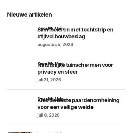
Nieuwe artikelen
door Mr. Vain
Slim isoleren met tochtstrip en
stijlvol bouwbeslag
augustus 5, 2026
door Mr. Vain
Natuurlijke tuinschermen voor
privacy en sfeer
juli 31, 2026
door Mr. Vain
Kies de beste paardenomheining
voor een veilige weide
juli 8, 2026