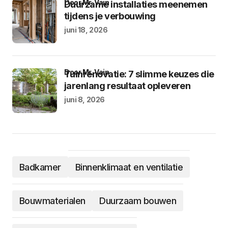
door Mr. Vain
Duurzame installaties meenemen
tijdens je verbouwing
juni 18, 2026
door Mr. Vain
Tuinrenovatie: 7 slimme keuzes die
jarenlang resultaat opleveren
juni 8, 2026
Badkamer
Binnenklimaat en ventilatie
Bouwmaterialen
Duurzaam bouwen