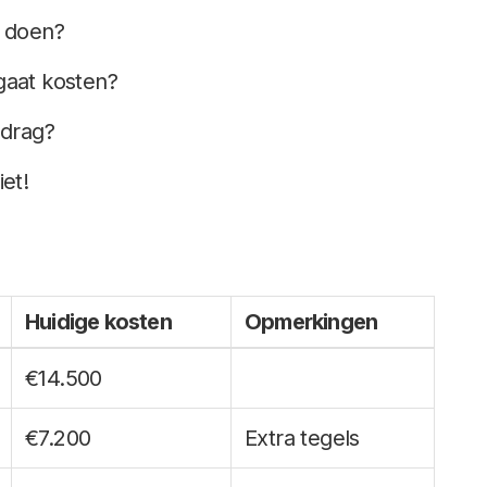
e doen?
 gaat kosten?
edrag?
et!
Huidige kosten
Opmerkingen
€14.500
€7.200
Extra tegels