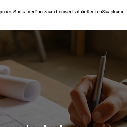
ginners
Badkamer
Duurzaam bouwen
Isolatie
Keuken
Slaapkamer