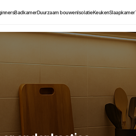
ginners
Badkamer
Duurzaam bouwen
Isolatie
Keuken
Slaapkamer