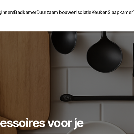
ginners
Badkamer
Duurzaam bouwen
Isolatie
Keuken
Slaapkamer
essoires voor je